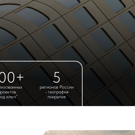
00+
5
лизованных
регионов России
проектов
- география
под ключ”
покрытия